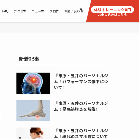
体験トレーニング
0
円
FAQ
アクセス
ニュース
ブログ
お問い合わせ
お申し込みはこちら
新着記事
『市原・五井のパーソナルジ
ム！パフォーマンス低下につ
いて』
『市原・五井のパーソナルジ
ム！足底筋膜炎を解説』
『市原・五井のパーソナルジ
ム！現代のスマホ首について