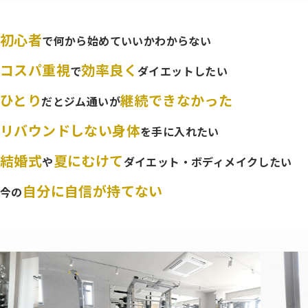
初心者
で何から始めていいかわからない
コスパ重視
効率良く
で
ダイエットしたい
ひとり
継続できなかった
だとジム通いが
リバウンドしない身体
を手に入れたい
結婚式
夏にむけて
や
ダイエット・ボディメイクしたい
自分に自信が持てない
今の