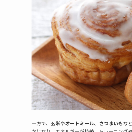
一方で、
玄米
や
オートミール
、
さつまいも
な
かになり、エネルギーが持続。トレーニング