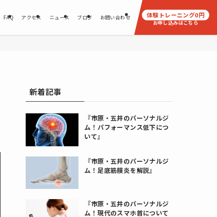
体験トレーニング
0
円
FAQ
アクセス
ニュース
ブログ
お問い合わせ
お申し込みはこちら
新着記事
『市原・五井のパーソナルジ
ム！パフォーマンス低下につ
いて』
『市原・五井のパーソナルジ
ム！足底筋膜炎を解説』
『市原・五井のパーソナルジ
ム！現代のスマホ首について