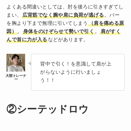
よくある間違いとしては、肘を後ろに引きすぎてし
まい、
広背筋でなく腕や肩に負荷が逃げる
。バー
を胸より下まで無理に引いてしまう
（肩を痛める原
因）
。
身体をのけぞらせて勢いで引く
。
肩がすく
んで首に力が入る
などがあります。
背中で引く！を意識して肩が上
がらないように行いましょ
う！！
②シーテッドロウ