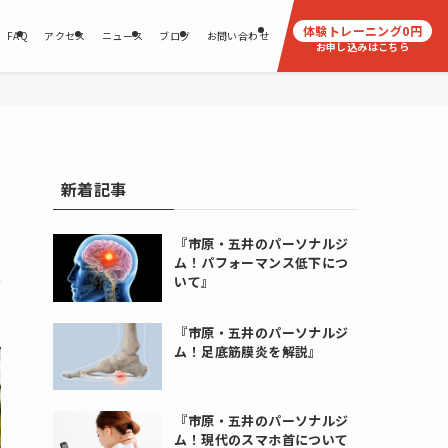
体験トレーニング
0
円
FAQ
アクセス
ニュース
ブログ
お問い合わせ
お申し込みはこちら
新着記事
『市原・五井のパーソナルジ
ム！パフォーマンス低下につ
いて』
『市原・五井のパーソナルジ
ム！足底筋膜炎を解説』
『市原・五井のパーソナルジ
ム！現代のスマホ首について